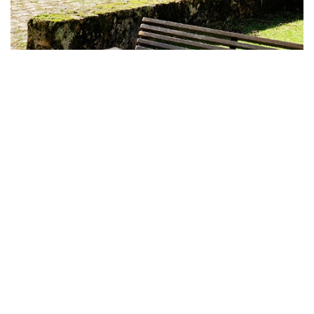
L’effet final permet d’avoir une vision de l’œuvre à la fois
de l’extérieur, mais également pour les visiteurs et
utilisateurs de l’espace grâce à la semi-transparence.
La pose a été effectuée par les équipes DISTRI-COM en
une demi-journée avec nacelle élévatrice.
Cette œuvre éphémère est visible à La Commanderie
jusqu’au mois de janvier 2021.
Date :
30 Nov, 2020
1 Comment