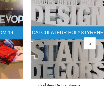
Calculateur De Polystyrène
39,00
€
Dès