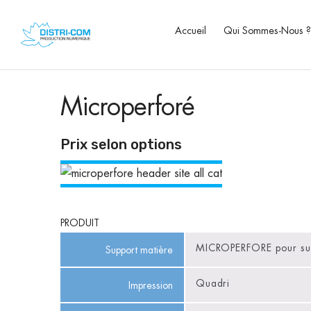
Accueil
Qui Sommes-Nous ?
Nos Engagements (RSE-Environnement
Microperforé
Prix selon options
PRODUIT
Support matière
Impression