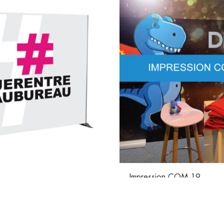
Impression COM 19
 Economique 2×2 M
Prix selon options
480,00
€