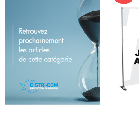
En Cours.
Photocall
440,00
€