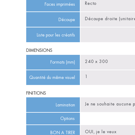
Faces imprimées
Découpe
Liste pour les créatifs
DIMENSIONS
Formats (mm)
Quantité du même visuel
FINITIONS
Lamination
Options
BON A TIRER